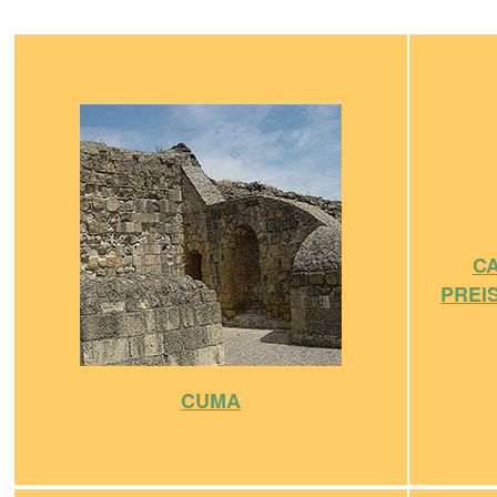
CA
PREI
CUMA