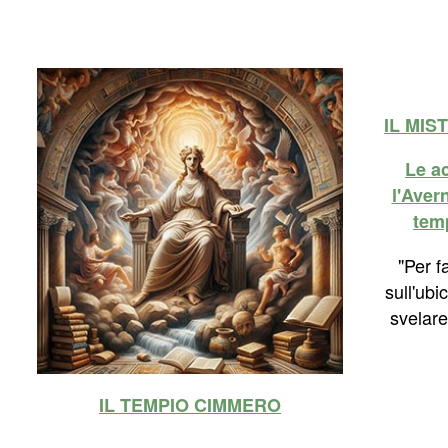
IL MI
Le ac
l'Avern
tem
"Per f
sull'ubi
svelare 
IL TEMPIO CIMMERO